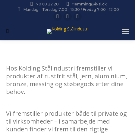
70 60 22 20
flemming@k-si.dk
Mandag – Torsdag 7:00 - 15:30 / Fredag 7:00 - 12:00
Facebook
Twitter
Instagram
page
page
page
Search:
opens
opens
opens
in
in
in
new
new
new
window
window
window
Hos Kolding Stålindustri fremstiller vi
produkter af rustfrit stål, jern, aluminium,
bronze, messing og støbegods efter dine
behov.
Vi fremstiller produkter både til private og
til virksomheder – i samarbejde med
kunden finder vi frem til den rigtige